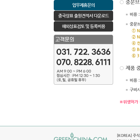
중문브
업무제휴문의
비용 :
중국상표 출원견적서 다운로드
중문
해외상표검토 및 등록비용
① 
② 
④ 
⑤ B
⑥ 
제품 
비용 :
구비사
※위생허가 
[KOREA] 주식