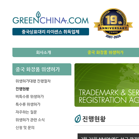
회사소개
중국 화장품 위생허가
중국 화장품 위생허가
위생허가대행 진행절차
진행현황
비특수류 위생허가
특수류 위생허가
자주하는 질문
진행현황
위생허가 관련 소식
신청 및 문의