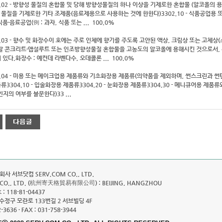
3.02 - 방향성 물질의 혼합물 및 당해 방향성물질의 하나 이상을 기제로한 혼합물 (알코올의
성 물질을 기제로한 기타 조제품(음료제용으로 사용하는 것에 한한다)3302.10 - 식품공업용 또
품·음료공업(例 : 과자, 식품 또는 ... 100.0%
3.03 - 향수 및 화장수이 호에는 주로 인체에 향기를 주도록 고안된 액상, 크림상 또는 고체
랄 콘크리트·앱설루트 또는 인조방향성물질 혼합물을 고농도의 알코올에 용해시킨 것으로서, 
있다.화장수 : 예컨데 라벤다수, 오데콜론 ... 100.0%
3.04 - 미용 또는 메이크업용 제품류와 기초화장용 제품류(의약품을 제외하며, 썬스크린과 
3304.10 - 입술화장용 제품류3304.20 - 눈화장용 제품류3304.30 - 메니큐어용 제품류와
인지의 여부를 불문한다)33 ...
회사 서브닷컴 SERV.COM CO., LTD.
G CO., LTD. (杭州寄天格貿易有限公司) : BEIJING, HANGZHOU
 118-81-04437
수정구 모란로 133번길 2 서브빌딩 4F
2-3636 · FAX : 031-758-3944