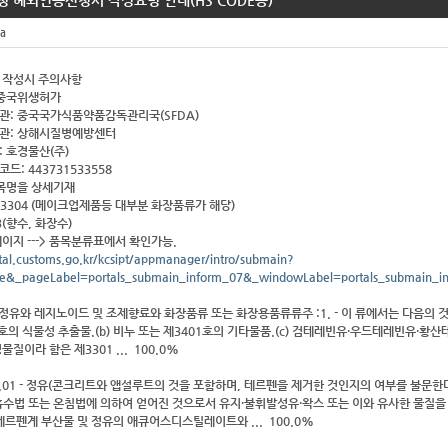
 헤외인증신청서 작성요령 안내(HS CODE등)
a
 작성시 주의사항
 중국위생허가
관: 중국국가식품약품감독관리국(SFDA)
관: 상해시질병예방센터
 호경물산(주)
: 443731533558
품목명을 상세기재
: 3304 (메이크업제품등 대부분 화장품류가 해당)
향수, 화장수)
이지 ---> 품목분류표에서 확인가능.
rtal.customs.go.kr/kcsipt/appmanager/intro/submain?
ue&_pageLabel=portals_submain_inform_07&_windowLabel=portals_submain_
정유와 레지노이드 및 조제향료와 화장품류 또는 화장용품류류주 :1. - 이 류에서는 다음의 것
2호의 식물성 추출물.(b) 비누 또는 제3401호의 기타물품.(c) 검테레빈유·우드테레빈유·황산테레
질이라 함은 제3301 ... 100.0%
3.01 - 정유(콘크리트와 앱설루트의 것을 포함하며, 테르펜을 제거한 것인지의 여부를 불문한
수법 또는 온침법에 의하여 얻어진 것으로서 유지·불휘발성유·왁스 또는 이와 유사한 물질을 
테르펜계 부산물 및 정유의 애큐어스디스틸레이트와 ... 100.0%