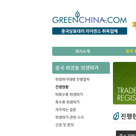
회사소개
중국 
중국 화장품 위생허가
위생허가대행 진행절차
진행현황
비특수류 위생허가
특수류 위생허가
자주하는 질문
진행
위생허가 관련 소식
신청 및 문의