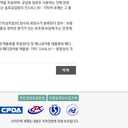
 용액을 포함하며, 공업용 원료로 사용하는 것에 한한
는 음료공업용의 것3302.90 - 기타이 호에는 그 물
상(스틱상포함)의 향수와 화장수가 분류된다.향수 : 보통
통상 경미한 향기가 있는 보조제·보향제 또는 안정제
썬텐 제품류를 포함한다) 및 메니큐어용 제품류와 페디
 페디큐어용 제품류- 기타 :3304.91 -- 분말상의 것
사이트에 게제된 내용은 저작권법에 의해 보호됩니다.