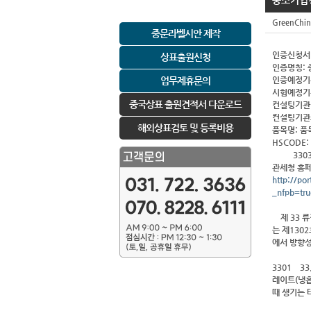
중소기업청
GreenChin
중문라벨시안 제작
인증신청서
상표출원신청
인증명칭:
업무제휴문의
인증예정기
시험예정기
중국상표 출원견적서 다운로드
컨설팅기관:
컨설팅기관코드
해외상표검토 및 등록비용
품목명: 
HSCODE
3303(
관세청 홈페
http://po
_nfpb=tr
제 33 류
는 제130
에서 방향성물
3301 3
레이트(냉흡
때 생기는 